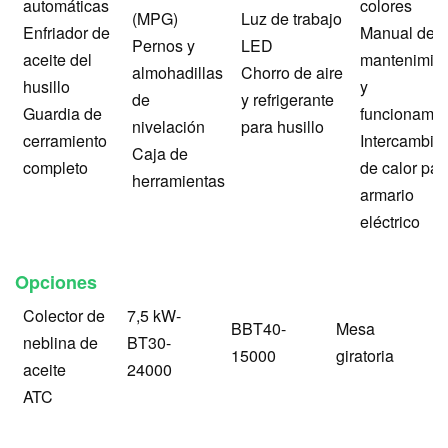
automáticas
colores
(MPG)
Luz de trabajo
Enfriador de
Manual de
Pernos y
LED
aceite del
mantenimie
almohadillas
Chorro de aire
husillo
y
de
y refrigerante
Guardia de
funcionamie
nivelación
para husillo
cerramiento
Intercambia
Caja de
completo
de calor par
herramientas
armario
eléctrico
Opciones
Colector de
7,5 kW-
BBT40-
Mesa
neblina de
BT30-
15000
giratoria
aceite
24000
ATC