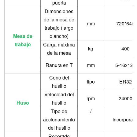
puerta
Dimensiones
de la mesa de
mm
720*640
trabajo (largo
Mesa de
x ancho)
trabajo
Carga máxima
kg
400
de la mesa
Ranura en T
mm
5-16x120
Cono del
tipo
ER32
husillo
Velocidad del
rpm
24000
Huso
husillo
Tipo de
/
accionamiento
Incorporad
del husillo
Recorrido