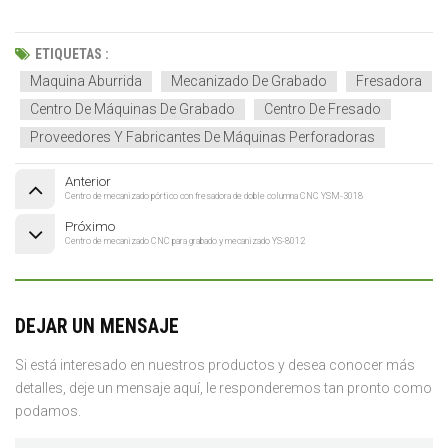
ETIQUETAS :
Maquina Aburrida
Mecanizado De Grabado
Fresadora
Centro De Máquinas De Grabado
Centro De Fresado
Proveedores Y Fabricantes De Máquinas Perforadoras
Anterior
Centro de mecanizado pórtico con fresadora de doble columna CNC YSM-3018
Próximo
Centro de mecanizado CNC para grabado y mecanizado YS-8012
DEJAR UN MENSAJE
Si está interesado en nuestros productos y desea conocer más
detalles, deje un mensaje aquí, le responderemos tan pronto como
podamos.