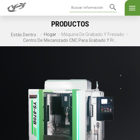
PRODUCTOS
Hogar
Máquina De Grabado Y Fresado
Estás Dentro :
/
/
/
Centro De Mecanizado CNC Para Grabado Y Fresado YS-870B