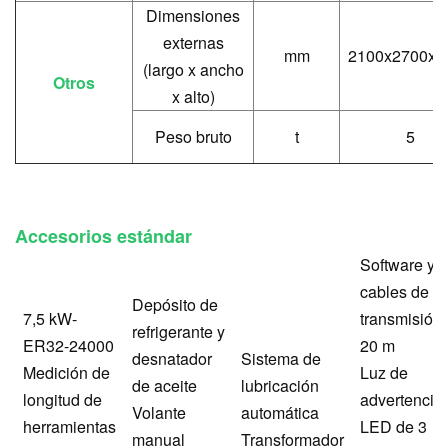
Dimensiones
externas
mm
2100x2700x2
(largo x ancho
Otros
x alto)
Peso bruto
t
5
Accesorios estándar
Software y
cables de
Depósito de
7,5 kW-
transmisión
refrigerante y
ER32-24000
20 m
desnatador
Sistema de
Medición de
Luz de
de aceite
lubricación
longitud de
advertencia
Volante
automática
herramientas
LED de 3
manual
Transformador