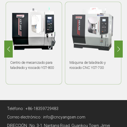
Centro de mecanizado para
Máquina de taladrado y
taladrado y roscado YST-800
roscado CNC YST-700
Teléfono :
+86-18359729483
Correo electrónico :
info@cncyangsen.com
DIRECCIÓN : No. 3-1, Nantang Road, Guankou Town, Jimei