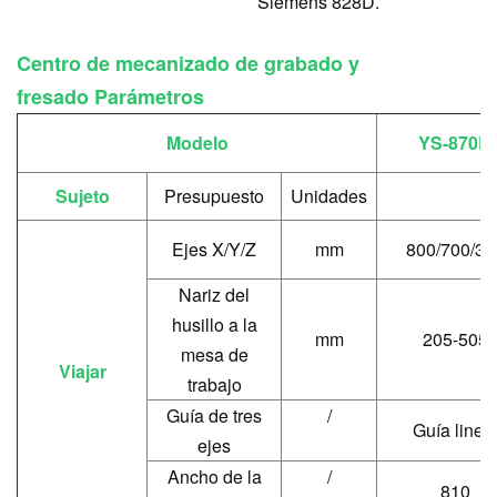
Siemens 828D.
Centro de mecanizado de grabado y
fresado
Parámetros
Modelo
YS-870B
Sujeto
Presupuesto
Unidades
Ejes X/Y/Z
mm
800/700/30
Nariz del
husillo a la
mm
205-505
mesa de
Viajar
trabajo
Guía de tres
/
Guía linea
ejes
Ancho de la
/
810