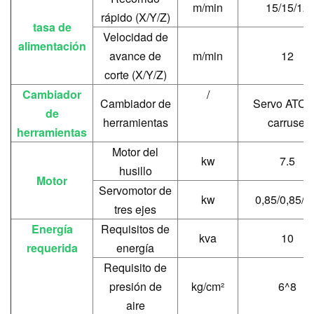
m/min
15/15/12
rápido (X/Y/Z)
tasa de
Velocidad de
alimentación
avance de
m/min
12
corte (X/Y/Z)
Cambiador
/
Cambiador de
Servo ATC 
de
herramientas
carrusel
herramientas
Motor del
kw
7.5
husillo
Motor
Servomotor de
kw
0,85/0,85/1
tres ejes
Energía
Requisitos de
kva
10
requerida
energía
Requisito de
presión de
kg/cm²
6^8
aire