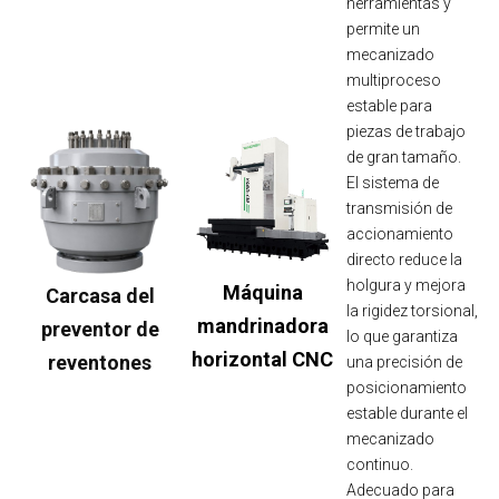
herramientas y
permite un
mecanizado
multiproceso
estable para
piezas de trabajo
de gran tamaño.
El sistema de
transmisión de
accionamiento
directo reduce la
holgura y mejora
Máquina
Carcasa del
la rigidez torsional,
mandrinadora
preventor de
lo que garantiza
horizontal CNC
reventones
una precisión de
posicionamiento
estable durante el
mecanizado
continuo.
Adecuado para