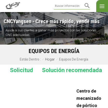
CNCYangsen - Crece más rápido, vende más
Ayude a sus clientes a ganar más proyectos con las soluciones
CNC adecuadas.
EQUIPOS DE ENERGÍA
Hogar
Equipos De Energía
Estás Dentro :
/
/
Solicitud
Solución recomendada
Centro de
mecanizado
de pórtico