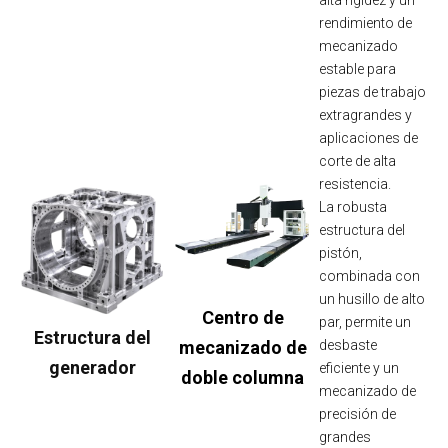
alta rigidez y un
rendimiento de
mecanizado
estable para
piezas de trabajo
extragrandes y
aplicaciones de
corte de alta
resistencia.
La robusta
estructura del
pistón,
combinada con
un husillo de alto
Centro de
par, permite un
Estructura del
mecanizado de
desbaste
generador
eficiente y un
doble columna
mecanizado de
precisión de
grandes