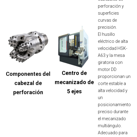
perforación y
superficies
curvas de
precisión.
El husillo
eléctrico de alta
velocidad HSK-
A63 y la mesa
giratoria con
motor DD
Centro de
Componentes del
proporcionan un
mecanizado de
cabezal de
corte estable a
5 ejes
alta velocidad y
perforación
un
posicionamiento
preciso durante
el mecanizado
multiángulo.
Adecuado para