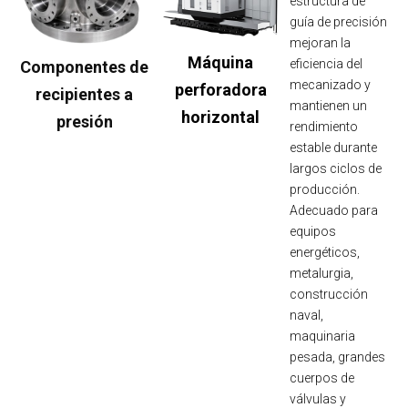
estructura de
guía de precisión
mejoran la
Máquina
eficiencia del
Componentes de
mecanizado y
perforadora
recipientes a
mantienen un
horizontal
presión
rendimiento
estable durante
largos ciclos de
producción.
Adecuado para
equipos
energéticos,
metalurgia,
construcción
naval,
maquinaria
pesada, grandes
cuerpos de
válvulas y