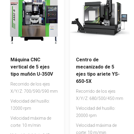
Máquina CNC
Centro de
vertical de 5 ejes
mecanizado de 5
tipo muñón U-350V
ejes tipo ariete YS-
650-5X
Recorrido de los ejes
X/Y/Z: 700/590/590 mm
Recorrido de los ejes
X/Y/Z: 680/500/450 mm
Velocidad del husillo:
12000 rpm
Velocidad del husillo:
20000 rpm
Velocidad máxima de
corte: 10 m/min
Velocidad máxima de
corte: 10 m/min