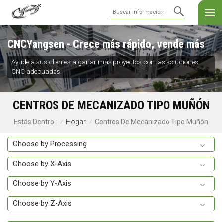
CNCYangsen - Crece más rápido, vende más
Ayude a sus clientes a ganar más proyectos con las soluciones
CNC adecuadas.
CENTROS DE MECANIZADO TIPO MUÑÓN
Hogar
Centros De Mecanizado Tipo Muñón
Estás Dentro :
/
/