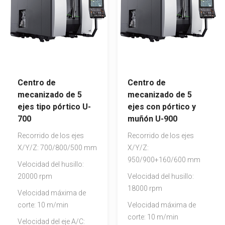
Centro de
Centro de
mecanizado de 5
mecanizado de 5
ejes tipo pórtico U-
ejes con pórtico y
700
muñón U-900
Recorrido de los ejes
Recorrido de los ejes
X/Y/Z: 700/800/500 mm
X/Y/Z:
950/900+160/600 mm
Velocidad del husillo:
20000 rpm
Velocidad del husillo:
18000 rpm
Velocidad máxima de
corte: 10 m/min
Velocidad máxima de
corte: 10 m/min
Velocidad del eje A/C: