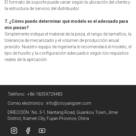
El formato de soporte puede variar según la ubicación del cliente y
la estructura de servicio del distribuidor.
7. ¿Cómo puedo determinar qué modelo es el adecuado para
mis piezas?
Simplemente indique el material de la pieza, el rango de tamaños, la
tolerancia de mecanizado y el volumen de producción anual
previsto. Nuestro equipo de ingeniería le recomendará el modelo, el
tipo de husillo y la configuración adecuados según los requisitos
reales de la aplicación.
Teléfono :
+86-18359729483
Correo electrónico :
info@cncyangsen.com
DIRECCIÓN : No. 3-1, Nantang Road, Guankou Town, Jimei
District, Xiamen City, Fujian Province, China