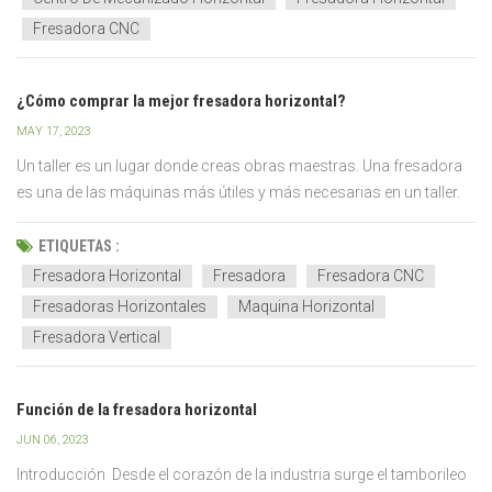
descri...
Fresadora CNC
¿Cómo comprar la mejor fresadora horizontal?
MAY 17, 2023
Un taller es un lugar donde creas obras maestras. Una fresadora
es una de las máquinas más útiles y más necesarias en un taller.
Las fresadoras son máquinas versátiles que se utilizan
comúnmente en talleres para una variedad de propósitos. Están
ETIQUETAS :
acostumbrados a crear formas complejas, piezas de prec...
Fresadora Horizontal
Fresadora
Fresadora CNC
Fresadoras Horizontales
Maquina Horizontal
Fresadora Vertical
Función de la fresadora horizontal
JUN 06, 2023
Introducción Desde el corazón de la industria surge el tamborileo