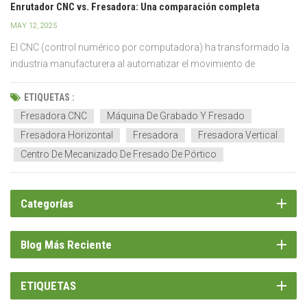
Enrutador CNC vs. Fresadora: Una comparación completa
MAY 12, 2025
El CNC (control numérico por computadora) ha transformado la
industria manufacturera al automatizar el movimiento de
herramientas y maquinaria de fábrica mediante software
preprogramado. Ha transformado el proceso de fabricación de
ETIQUETAS :
componentes, donde todos los trabajos de corte tridimensional
Fresadora CNC
Máquina De Grabado Y Fresado
se pue...
Fresadora Horizontal
Fresadora
Fresadora Vertical
Centro De Mecanizado De Fresado De Pórtico
Categorías
Blog Más Reciente
ETIQUETAS