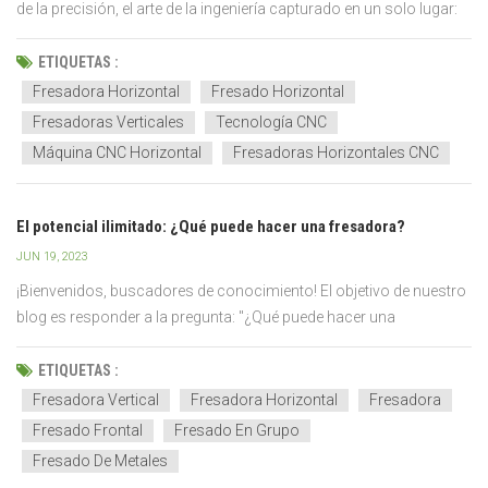
de la precisión, el arte de la ingeniería capturado en un solo lugar:
la fresadora horizontal. Estos engranajes vitales en la maquinaria
de fabricación a menudo pasan desapercibidos, pero sus
ETIQUETAS :
contribuciones son inmensas.&nb...
Fresadora Horizontal
Fresado Horizontal
Fresadoras Verticales
Tecnología CNC
Máquina CNC Horizontal
Fresadoras Horizontales CNC
El potencial ilimitado: ¿Qué puede hacer una fresadora?
JUN 19, 2023
¡Bienvenidos, buscadores de conocimiento! El objetivo de nuestro
blog es responder a la pregunta: "¿Qué puede hacer una
fresadora?" Este viaje arrojará luz sobre las vastas capacidades
de las fresadoras. La búsqueda nos llevará desde tareas básicas
ETIQUETAS :
hasta operaciones complejas. Este blog tiene como o...
Fresadora Vertical
Fresadora Horizontal
Fresadora
Fresado Frontal
Fresado En Grupo
Fresado De Metales