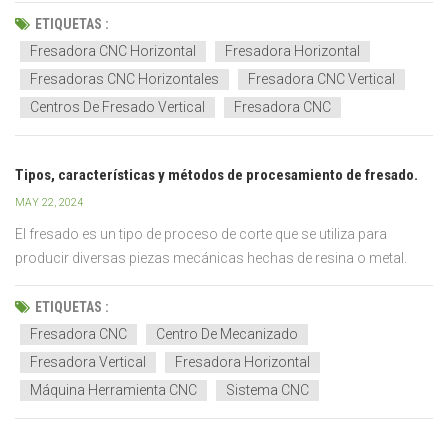
mundo. Los diferentes tipos de máquinas y herramientas CNC
ETIQUETAS :
permiten procesos de mecanizado eficientes, ya sea cortando
Fresadora CNC Horizontal
Fresadora Horizontal
mate...
Fresadoras CNC Horizontales
Fresadora CNC Vertical
Centros De Fresado Vertical
Fresadora CNC
Tipos, características y métodos de procesamiento de fresado.
MAY 22, 2024
El fresado es un tipo de proceso de corte que se utiliza para
producir diversas piezas mecánicas hechas de resina o metal.
Utilizando una variedad de herramientas diferentes durante el
proceso de mecanizado, se pueden mecanizar formas complejas.
ETIQUETAS :
También es un método de procesamiento con alta precisi...
Fresadora CNC
Centro De Mecanizado
Fresadora Vertical
Fresadora Horizontal
Máquina Herramienta CNC
Sistema CNC