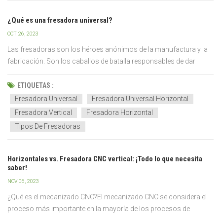
¿Qué es una fresadora universal?
OCT 26, 2023
Las fresadoras son los héroes anónimos de la manufactura y la
fabricación. Son los caballos de batalla responsables de dar
forma y transformar las materias primas en innumerables
productos que utilizamos a diario, desde componentes de
ETIQUETAS :
precisión en el sector aeroespacial h...
Fresadora Universal
Fresadora Universal Horizontal
Fresadora Vertical
Fresadora Horizontal
Tipos De Fresadoras
Horizontales vs. Fresadora CNC vertical: ¡Todo lo que necesita
saber!
NOV 06, 2023
¿Qué es el mecanizado CNC?El mecanizado CNC se considera el
proceso más importante en la mayoría de los procesos de
fabricación, independientemente de la industria o región del