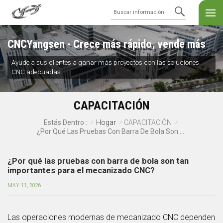
CNCYangsen - Crece más rápido, vende más
Ayude a sus clientes a ganar más proyectos con las soluciones
CNC adecuadas.
CAPACITACIÓN
Hogar
CAPACITACIÓN
Estás Dentro :
/
/
/
¿Por Qué Las Pruebas Con Barra De Bola Son Tan Importantes Para El Mecanizado CNC?
¿Por qué las pruebas con barra de bola son tan
importantes para el mecanizado CNC?
MAY 11, 2026
Las operaciones modernas de mecanizado CNC dependen