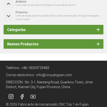
Anterior
Cómo elegir el mejor husillo CNC para el mecanizado de aluminio
Próximo
Centro de mecanizado vertical grande frente a centro de mecanizado CNC de pórtico pequeño:
¿Cuál es mejor?
Categorías
Nuevos Productos
Teléfono :
+86-18359729483
Correo electrónico :
info@cncyangsen.com
DIRECCIÓN : No. 3-1, Nantang Road, Guankou Town, Jimei
District, Xiamen City, Fujian Province, China
© 2026 Fabricante de mecanizado CNC Top 1 en Fujian