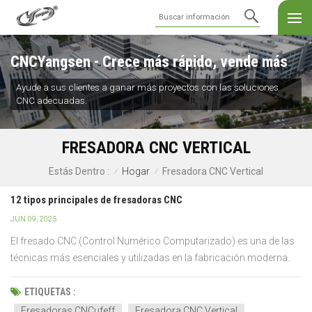
CNCYangsen - Crece más rápido, vende más
Ayude a sus clientes a ganar más proyectos con las soluciones
CNC adecuadas.
FRESADORA CNC VERTICAL
Hogar
Fresadora CNC Vertical
Estás Dentro :
/
/
12 tipos principales de fresadoras CNC
JUN 09, 2025
El fresado CNC (Control Numérico Computarizado) es una de las
técnicas más esenciales y utilizadas en la fabricación moderna.
Gracias a su capacidad para crear piezas complejas y de alta
precisión, ha revolucionado industrias que abarcan desde la
ETIQUETAS :
aeroespacial hasta la automotriz, pasando por disposi...
Fresadoras CNCufeff
Fresadora CNC Vertical