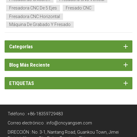
Fresadora CNC De 5 Ejes
Fresado CNC
Fresadora CNC Horizontal
Máquina De Grabado Y Fresado
Categorías
Blog Más Reciente
ETIQUETAS
Teléfono :
+86-18359729483
Correo electrónico :
info@cncyangsen.com
DIRECCIÓN : No. 3-1, Nantang Road, Guankou Town, Jimei