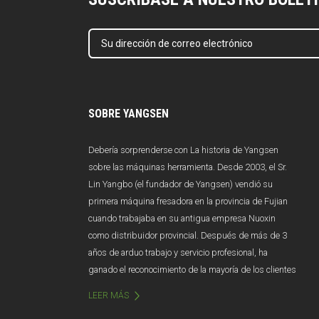
SOBRE YANGSEN
Debería sorprenderse con La historia de Yangsen
sobre las máquinas herramienta. Desde 2003, el Sr.
Lin Yangbo (el fundador de Yangsen) vendió su
primera máquina fresadora en la provincia de Fujian
cuando trabajaba en su antigua empresa Nuoxin
como distribuidor provincial. Después de más de 3
años de arduo trabajo y servicio profesional, ha
ganado el reconocimiento de la mayoría de los clientes
en el mercado de Fujian y las ventas anuales superan
LEER MÁS
los 100 millones de yuanes. Desafortunadamente,