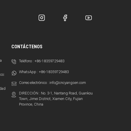
CONTÁCTENOS
sa
Teléfono :
+86-18359729483
WhatsApp :
+86-18359729483
co:
Correo electrónico :
info@cncyangsen.com
idad
DIRECCIÓN : No. 3-1, Nantang Road, Guankou
Town, Jimei District, Xiamen City, Fujian
Province, China