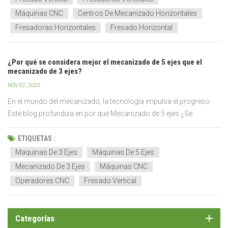
mover...
Máquinas CNC
Centros De Mecanizado Horizontales
Fresadoras Horizontales
Fresado Horizontal
¿Por qué se considera mejor el mecanizado de 5 ejes que el
mecanizado de 3 ejes?
NOV 02, 2023
En el mundo del mecanizado, la tecnología impulsa el progreso.
Este blog profundiza en por qué Mecanizado de 5 ejes ¿Se
considera mejor que el mecanizado de 3 ejes? Al final,
comprenderá las ventajas técnicas y tomará decisiones
ETIQUETAS :
informadas en sus proyectos. Le esperan precisión, eficiencia e
Maquinas De 3 Ejes
Máquinas De 5 Ejes
innova...
Mecanizado De 3 Ejes
Máquinas CNC
Operadores CNC
Fresado Vertical
Categorías