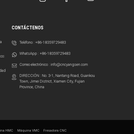
CONTÁCTENOS
sa
Teléfono :
+86-18359729483
WhatsApp :
+86-18359729483
co:
Correo electrónico :
info@cncyangsen.com
idad
DIRECCIÓN : No. 3-1, Nantang Road, Guankou
Town, Jimei District, Xiamen City, Fujian
Province, China
ina HMC
Máquina VMC
Fresadora CNC