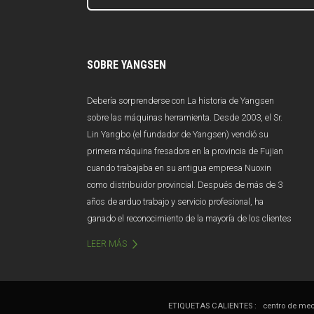
SOBRE YANGSEN
Debería sorprenderse con La historia de Yangsen
sobre las máquinas herramienta. Desde 2003, el Sr.
Lin Yangbo (el fundador de Yangsen) vendió su
primera máquina fresadora en la provincia de Fujian
cuando trabajaba en su antigua empresa Nuoxin
como distribuidor provincial. Después de más de 3
años de arduo trabajo y servicio profesional, ha
ganado el reconocimiento de la mayoría de los clientes
en el mercado de Fujian y las ventas anuales superan
LEER MÁS
los 100 millones de yuanes. Desafortunadamente,
debido a la mala gestión y los cambios en la gestión,
Nuoxin se disolvió abruptamente en 2006. Afectado
por este golpe, el Sr. Lin casi abandona la industria de
ETIQUETAS CALIENTES :
centro de mec