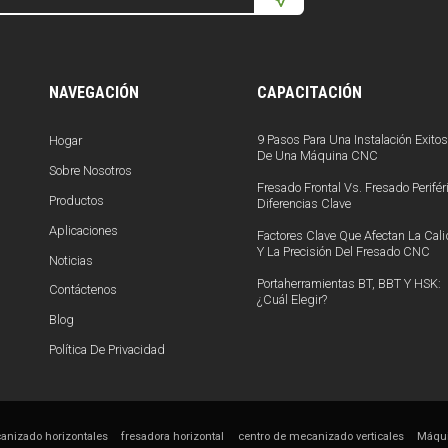
NAVEGACIÓN
CAPACITACIÓN
9 Pasos Para Una Instalación Exito
Hogar
De Una Máquina CNC
Sobre Nosotros
Fresado Frontal Vs. Fresado Periféri
Productos
Diferencias Clave
Aplicaciones
Factores Clave Que Afectan La Cal
Y La Precisión Del Fresado CNC
Noticias
Portaherramientas BT, BBT Y HSK:
Contáctenos
¿Cuál Elegir?
Blog
Política De Privacidad
anizado horizontales
fresadora horizontal
centro de mecanizado verticales
Máqu