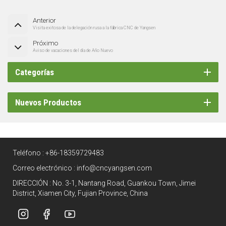
Anterior
Visita exitosa de la delegación rusa a la fábrica CNC de Yangsen
Próximo
Aviso de vacaciones del día de Año Nuevo
Categorías
Nuevos Productos
Teléfono :
+86-18359729483
Correo electrónico :
info@cncyangsen.com
DIRECCIÓN : No. 3-1, Nantang Road, Guankou Town, Jimei
District, Xiamen City, Fujian Province, China