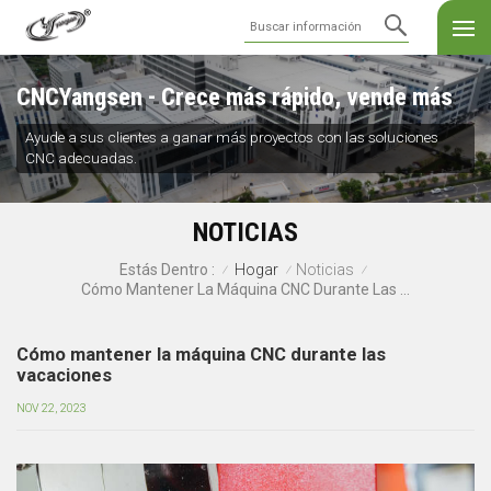
CNCYangsen - Crece más rápido, vende más
Ayude a sus clientes a ganar más proyectos con las soluciones
CNC adecuadas.
NOTICIAS
Hogar
Noticias
Estás Dentro :
/
/
/
Cómo Mantener La Máquina CNC Durante Las Vacaciones
Cómo mantener la máquina CNC durante las
vacaciones
NOV 22, 2023