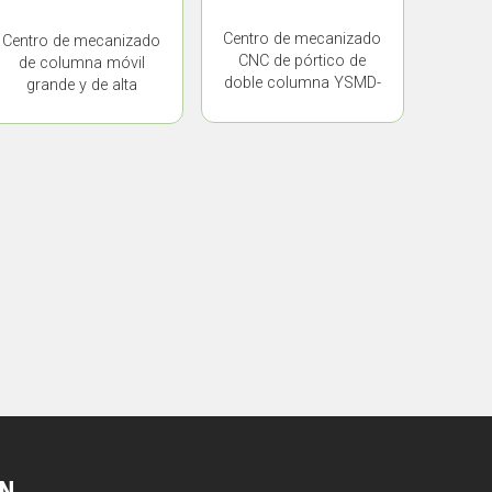
Centro de mecanizado
Centro de mecanizado
CNC de pórtico de
de columna móvil
doble columna YSMD-
grande y de alta
10046
resistencia YSMD-
18046
ÍN