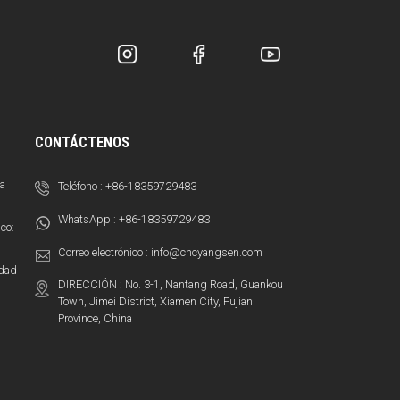
CONTÁCTENOS
sa
Teléfono :
+86-18359729483
WhatsApp :
+86-18359729483
co:
Correo electrónico :
info@cncyangsen.com
idad
DIRECCIÓN : No. 3-1, Nantang Road, Guankou
Town, Jimei District, Xiamen City, Fujian
Province, China