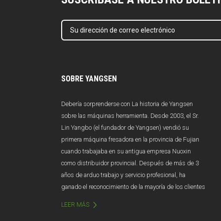
SOBRE YANGSEN
Debería sorprenderse con La historia de Yangsen
sobre las máquinas herramienta. Desde 2003, el Sr.
Lin Yangbo (el fundador de Yangsen) vendió su
primera máquina fresadora en la provincia de Fujian
cuando trabajaba en su antigua empresa Nuoxin
como distribuidor provincial. Después de más de 3
años de arduo trabajo y servicio profesional, ha
ganado el reconocimiento de la mayoría de los clientes
en el mercado de Fujian y las ventas anuales superan
LEER MÁS
los 100 millones de yuanes. Desafortunadamente,