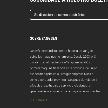
SOBRE YANGSEN
Debería sorprenderse con La historia de Yangsen
sobre las máquinas herramienta. Desde 2003, el Sr.
Lin Yangbo (el fundador de Yangsen) vendió su
primera máquina fresadora en la provincia de Fujian
cuando trabajaba en su antigua empresa Nuoxin
como distribuidor provincial. Después de más de 3
años de arduo trabajo y servicio profesional, ha
ganado el reconocimiento de la mayoría de los clientes
en el mercado de Fujian y las ventas anuales superan
LEER MÁS
los 100 millones de yuanes. Desafortunadamente,