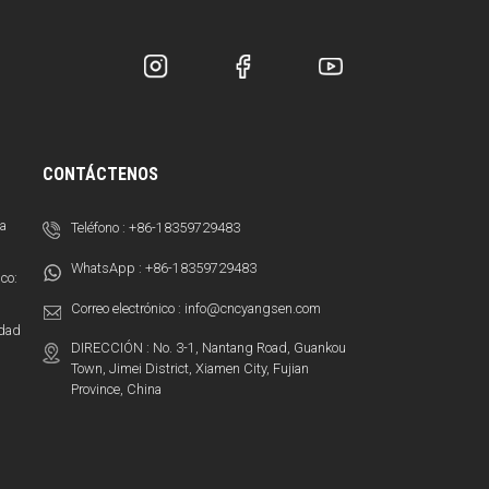
CONTÁCTENOS
sa
Teléfono :
+86-18359729483
WhatsApp :
+86-18359729483
co:
Correo electrónico :
info@cncyangsen.com
idad
DIRECCIÓN : No. 3-1, Nantang Road, Guankou
Town, Jimei District, Xiamen City, Fujian
Province, China