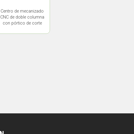
Centro de mecanizado
CNC de doble columna
con pórtico de corte
pesado YSM-4023
ÍN