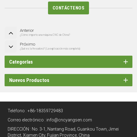
CONTÁCTENOS
Anterior
¿Cómo importo una máquina CNC de China?
Próximo
¿Qué es la fresadora? (La explicación más completa)
Categorías
Nuevos Productos
Teléfono :
+86-18359729483
Correo electrónico :
info@cncyangsen.com
DIRECCIÓN : No. 3-1, Nantang Road, Guankou Town, Jimei
District, Xiamen City, Fujian Province, China