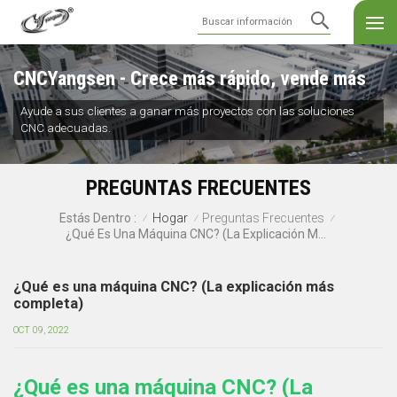
CNCYangsen - Crece más rápido, vende más
Ayude a sus clientes a ganar más proyectos con las soluciones
CNC adecuadas.
PREGUNTAS FRECUENTES
Hogar
Preguntas Frecuentes
Estás Dentro :
/
/
/
¿Qué Es Una Máquina CNC? (La Explicación Más Completa)
¿Qué es una máquina CNC? (La explicación más
completa)
OCT 09, 2022
¿Qué es una máquina CNC?
(La